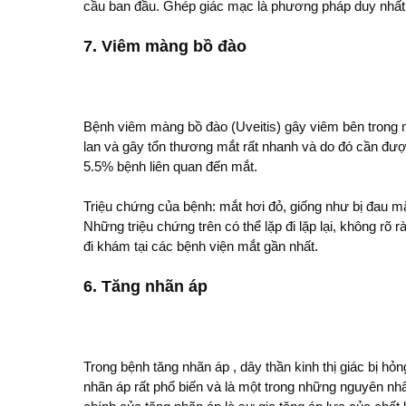
cầu ban đầu. Ghép giác mạc là phương pháp duy nhất 
7. Viêm màng bồ đào
Bệnh viêm màng bồ đào (Uveitis) gây viêm bên trong 
lan và gây tổn thương mắt rất nhanh và do đó cần đượ
5.5% bệnh liên quan đến mắt.
Triệu chứng của bệnh: mắt hơi đỏ, giống như bị đau mắ
Những triệu chứng trên có thể lặp đi lặp lại, không rõ 
đi khám tại các bệnh viện mắt gần nhất.
6. Tăng nhãn áp
Trong bệnh tăng nhãn áp , dây thần kinh thị giác bị hỏ
nhãn áp rất phổ biến và là một trong những nguyên n