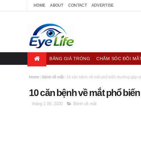
HOME
ABOUT
CONTACT
ADVERTISE
BẢNG GIÁ TRÒNG
CHĂM SÓC ĐÔI MẮ
Home
/
Bệnh về mắt
/
10 căn bệnh về mắt phổ biến thường gặp n
10 căn bệnh về mắt phổ biến
tháng 1 09, 2020
Bệnh về mắt