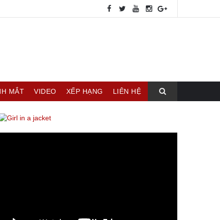
NH MẮT
VIDEO
XẾP HẠNG
LIÊN HỆ