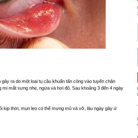
gây ra do một loại tụ cầu khuẩn tấn công vào tuyến chân
ng mi mắt sưng nhẹ, ngứa và hơi đỏ. Sau khoảng 3 đến 4 ngày
i kịp thời, mụn lẹo có thể mưng mủ và vỡ, lâu ngày gây ứ