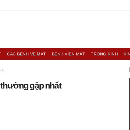
T
CÁC BỆNH VỀ MẮT
BỆNH VIỆN MẮT
TRÒNG KÍNH
KÍ
hất
 thường gặp nhất