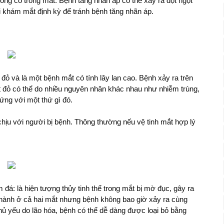
lỏng có trong mắt. Bệnh tăng nhãn áp có thể xảy ra đột ngột
i khám mắt định kỳ để tránh bệnh tăng nhãn áp.
ỏ và là một bệnh mắt có tính lây lan cao. Bệnh xảy ra trên
t đỏ có thể do nhiều nguyên nhân khác nhau như nhiễm trùng,
ứng với một thứ gì đó.
ịu với người bị bệnh. Thông thường nếu vệ tinh mắt hợp lý
đá: là hiện tượng thủy tinh thể trong mắt bị mờ đục, gây ra
 thành ở cả hai mắt nhưng bệnh không bao giờ xảy ra cùng
hủ yếu do lão hóa, bệnh có thể dễ dàng được loại bỏ bằng