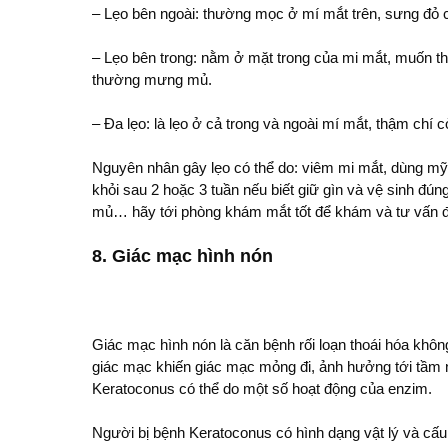
– Lẹo bên ngoài: thường mọc ở mí mắt trên, sưng đỏ 
– Lẹo bên trong: nằm ở mặt trong của mi mắt, muốn thấ
thường mưng mủ.
– Đa lẹo: là lẹo ở cả trong và ngoài mí mắt, thậm chí 
Nguyên nhân gây lẹo có thể do: viêm mi mắt, dùng m
khỏi sau 2 hoặc 3 tuần nếu biết giữ gìn và vệ sinh đ
mủ… hãy tới phòng khám mắt tốt để khám và tư vấn đi
8. Giác mạc hình nón
Giác mạc hình nón là căn bệnh rối loạn thoái hóa khôn
giác mạc khiến giác mạc mỏng đi, ảnh hưởng tới tầm
Keratoconus có thể do một số hoạt động của enzim.
Người bị bệnh Keratoconus có hình dạng vật lý và cấu