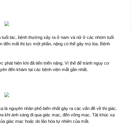
tuổi tác, bệnh thường xảy ra ở nam và nữ ở các nhóm tuổi
n đến mất thị lực một phần, nặng có thể gây mù lòa. Bệnh
 phát hiện khi đã tiến triển nặng. Vì thế để tránh nguy cơ
uyên đến khám tại các bệnh viện mắt gần nhất.
ạ là nguyên nhân phổ biến nhất gây ra các vấn đề về thị giác.
ra khi ánh sáng đi qua giác mạc, đến võng mạc. Tật khúc xạ
của giác mạc hoặc do lão hóa tự nhiên của mắt.