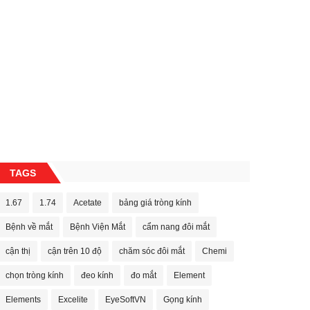
TAGS
1.67
1.74
Acetate
bảng giá tròng kính
Bệnh về mắt
Bệnh Viện Mắt
cẩm nang đôi mắt
cận thị
cận trên 10 độ
chăm sóc đôi mắt
Chemi
chọn tròng kính
đeo kính
đo mắt
Element
Elements
Excelite
EyeSoftVN
Gọng kính