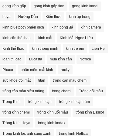
gọng kính gấp
gọng kính gấp tian
gọng kính kandi
hoya
Hướng Dẫn
Kiến thức
kính áp tròng
kính bluetooth phiên dịch
kính bóng đá
kính camera
kính cận thể thao
kính mắt
Kính Mắt Ngọc Hiếu
Kính thể thao
kính thông minh
kính trẻ em
Liên Hệ
loạn thị cao
Lucasta
mua kính cận
Nottica
Phaco
phần mềm mắt kính
rocky
sức khỏe đôi mắt
titan
tròng cận màu chemi
tròng cận màu siêu mỏng
tròng chemi
Tròng đổi màu
Tròng Kính
tròng kính cận
tròng kính cận râm
tròng kính chemi
tròng kính đổi màu
tròng kính Essilor
Tròng Kính Hoya
tròng kính kodax
Tròng kính lọc ánh sáng xanh
tròng kính Nottica