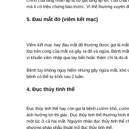
chính của tăng nhãn áp là sự gia tăng áp lực của chất 
mà ít có triệu chứng báo trước. Vì thế thường xuyên đ
5. Đau mắt đỏ (viêm kết mạc)
Viêm kết mạc hay đau mắt đỏ thường được gọi là mắt đ
lớp trên cùng của mắt và gây ra đỏ và ngứa. Bệnh mắ
vi khuẩn xâm nhập qua tay bẩn hoặc thậm chí là do dị 
Bệnh tuy không nguy hiểm nhưng gây ngứa mắt, khó ch
bệnh có thể tự khỏi sau 2 tuần.
4. Đục thủy tinh thể
Đục thủy tinh thể hay còn gọi là bệnh cườm khô, cườm 
ảnh hưởng tới thị giác. Đục thủy tinh thể thường hình
một lúc ở cả hai mắt. Nguyên nhân đục thủy tinh thể c
phương pháp phẫu thuật mổ đục thủy tinh thể.