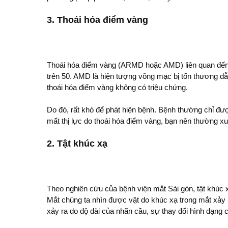
3. Thoái hóa điểm vàng
Thoái hóa điểm vàng (ARMD hoặc AMD) liên quan đến 
trên 50. AMD là hiện tượng võng mạc bị tổn thương dẫ
thoái hóa điểm vàng không có triệu chứng.
Do đó, rất khó để phát hiện bệnh. Bệnh thường chỉ được
mất thị lực do thoái hóa điểm vàng, bạn nên thường x
2. Tật khúc xạ
Theo nghiên cứu của bệnh viện mắt Sài gòn, tật khúc x
Mắt chúng ta nhìn được vật do khúc xạ trong mắt xảy 
xảy ra do độ dài của nhãn cầu, sự thay đổi hình dạng 