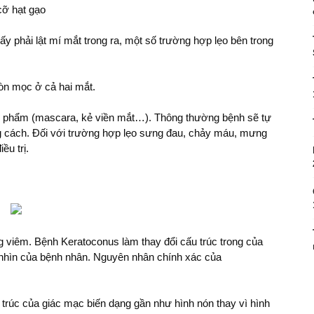
cỡ hạt gạo
y phải lật mí mắt trong ra, một số trường hợp lẹo bên trong
còn mọc ở cả hai mắt.
ỹ phẩm (mascara, kẻ viền mắt…). Thông thường bệnh sẽ tự
úng cách. Đối với trường hợp lẹo sưng đau, chảy máu, mưng
ều trị.
g viêm. Bệnh Keratoconus làm thay đổi cấu trúc trong của
 nhìn của bệnh nhân. Nguyên nhân chính xác của
 trúc của giác mạc biến dạng gần như hình nón thay vì hình