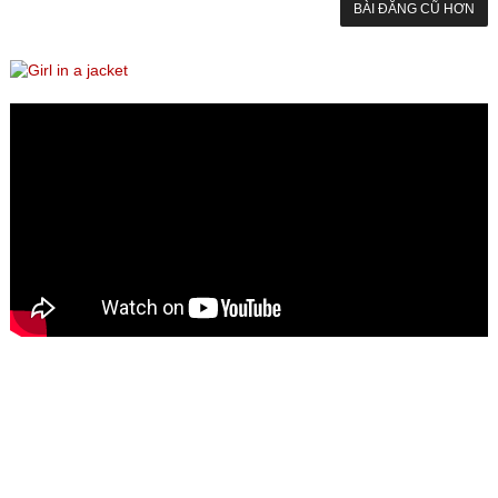
BÀI ĐĂNG CŨ HƠN