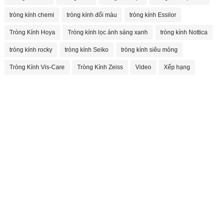
tròng kính chemi
tròng kính đổi màu
tròng kính Essilor
Tròng Kính Hoya
Tròng kính lọc ánh sáng xanh
tròng kính Nottica
tròng kính rocky
tròng kính Seiko
tròng kính siêu mỏng
Tròng Kính Vis-Care
Tròng Kính Zeiss
Video
Xếp hạng