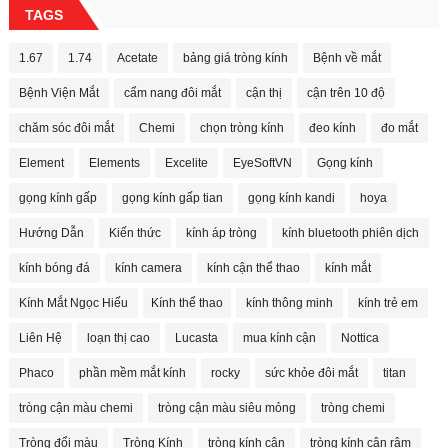
TAGS
1.67
1.74
Acetate
bảng giá tròng kính
Bệnh về mắt
Bệnh Viện Mắt
cẩm nang đôi mắt
cận thị
cận trên 10 độ
chăm sóc đôi mắt
Chemi
chọn tròng kính
đeo kính
đo mắt
Element
Elements
Excelite
EyeSoftVN
Gọng kính
gọng kính gấp
gọng kính gấp tian
gọng kính kandi
hoya
Hướng Dẫn
Kiến thức
kính áp tròng
kính bluetooth phiên dịch
kính bóng đá
kính camera
kính cận thể thao
kính mắt
Kính Mắt Ngọc Hiếu
Kính thể thao
kính thông minh
kính trẻ em
Liên Hệ
loạn thị cao
Lucasta
mua kính cận
Nottica
Phaco
phần mềm mắt kính
rocky
sức khỏe đôi mắt
titan
tròng cận màu chemi
tròng cận màu siêu mỏng
tròng chemi
Tròng đổi màu
Tròng Kính
tròng kính cận
tròng kính cận râm