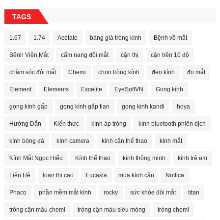
TAGS
1.67
1.74
Acetate
bảng giá tròng kính
Bệnh về mắt
Bệnh Viện Mắt
cẩm nang đôi mắt
cận thị
cận trên 10 độ
chăm sóc đôi mắt
Chemi
chọn tròng kính
đeo kính
đo mắt
Element
Elements
Excelite
EyeSoftVN
Gọng kính
gọng kính gấp
gọng kính gấp tian
gọng kính kandi
hoya
Hướng Dẫn
Kiến thức
kính áp tròng
kính bluetooth phiên dịch
kính bóng đá
kính camera
kính cận thể thao
kính mắt
Kính Mắt Ngọc Hiếu
Kính thể thao
kính thông minh
kính trẻ em
Liên Hệ
loạn thị cao
Lucasta
mua kính cận
Nottica
Phaco
phần mềm mắt kính
rocky
sức khỏe đôi mắt
titan
tròng cận màu chemi
tròng cận màu siêu mỏng
tròng chemi