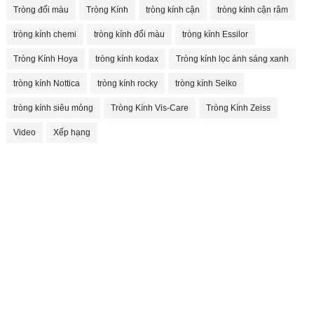
Tròng đổi màu
Tròng Kính
tròng kính cận
tròng kính cận râm
tròng kính chemi
tròng kính đổi màu
tròng kính Essilor
Tròng Kính Hoya
tròng kính kodax
Tròng kính lọc ánh sáng xanh
tròng kính Nottica
tròng kính rocky
tròng kính Seiko
tròng kính siêu mỏng
Tròng Kính Vis-Care
Tròng Kính Zeiss
Video
Xếp hạng