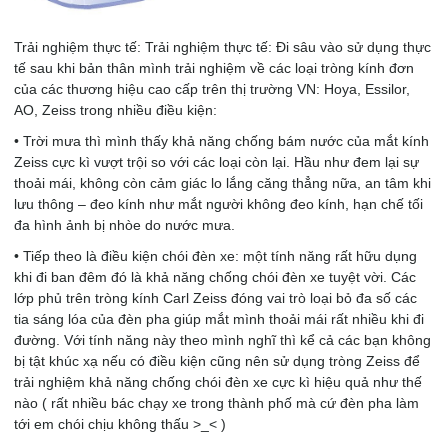
Trải nghiệm thực tế: Trải nghiệm thực tế: Đi sâu vào sử dụng thực
tế sau khi bản thân mình trải nghiệm về các loại tròng kính đơn
của các thương hiệu cao cấp trên thị trường VN: Hoya, Essilor,
AO, Zeiss trong nhiều điều kiện:
• Trời mưa thì mình thấy khả năng chống bám nước của mắt kính
Zeiss cực kì vượt trội so với các loại còn lại. Hầu như đem lại sự
thoải mái, không còn cảm giác lo lắng căng thẳng nữa, an tâm khi
lưu thông – đeo kính như mắt người không đeo kính, hạn chế tối
đa hình ảnh bị nhòe do nước mưa.
• Tiếp theo là điều kiện chói đèn xe: một tính năng rất hữu dụng
khi đi ban đêm đó là khả năng chống chói đèn xe tuyệt vời. Các
lớp phủ trên tròng kính Carl Zeiss đóng vai trò loại bỏ đa số các
tia sáng lóa của đèn pha giúp mắt mình thoải mái rất nhiều khi đi
đường. Với tính năng này theo mình nghĩ thì kể cả các bạn không
bị tật khúc xạ nếu có điều kiện cũng nên sử dụng tròng Zeiss để
trải nghiệm khả năng chống chói đèn xe cực kì hiệu quả như thế
nào ( rất nhiều bác chạy xe trong thành phố mà cứ đèn pha làm
tới em chói chịu không thấu >_< )