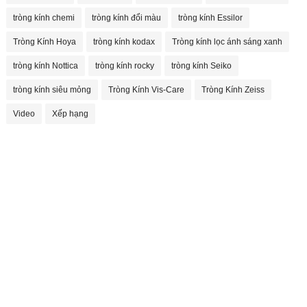
tròng kính chemi
tròng kính đổi màu
tròng kính Essilor
Tròng Kính Hoya
tròng kính kodax
Tròng kính lọc ánh sáng xanh
tròng kính Nottica
tròng kính rocky
tròng kính Seiko
tròng kính siêu mỏng
Tròng Kính Vis-Care
Tròng Kính Zeiss
Video
Xếp hạng