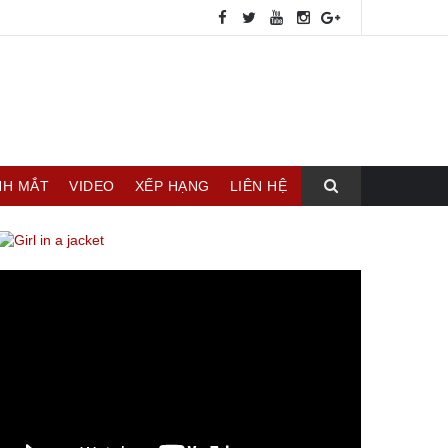
NH MẮT
VIDEO
XẾP HẠNG
LIÊN HỆ