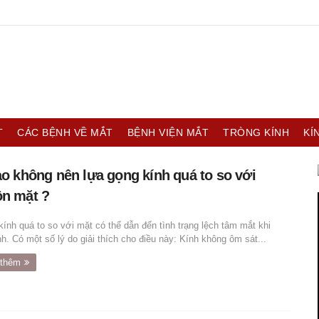
T
CÁC BỆNH VỀ MẮT
BỆNH VIỆN MẮT
TRÒNG KÍNH
KÍ
ao không nên lựa gọng kính quá to so với
n mặt ?
kính quá to so với mặt có thể dẫn đến tình trạng lệch tâm mắt khi
h. Có một số lý do giải thích cho điều này: Kính không ôm sát...
thêm