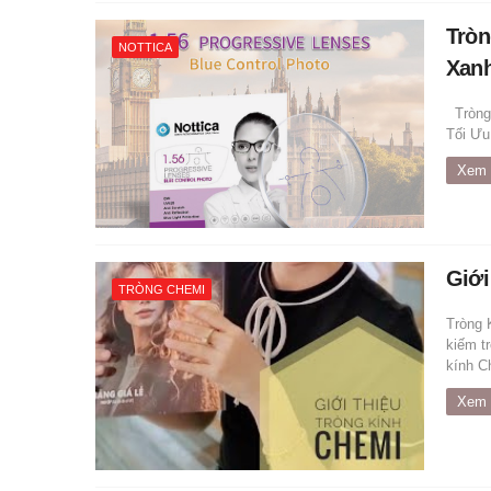
Tròn
NOTTICA
Xanh
Tròng 
Tối Ưu
Xem 
Giới
TRÒNG CHEMI
Tròng 
kiếm t
kính Ch
Xem 