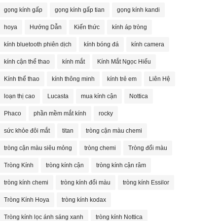
gọng kính gấp
gọng kính gấp tian
gọng kính kandi
hoya
Hướng Dẫn
Kiến thức
kính áp tròng
kính bluetooth phiên dịch
kính bóng đá
kính camera
kính cận thể thao
kính mắt
Kính Mắt Ngọc Hiếu
Kính thể thao
kính thông minh
kính trẻ em
Liên Hệ
loạn thị cao
Lucasta
mua kính cận
Nottica
Phaco
phần mềm mắt kính
rocky
sức khỏe đôi mắt
titan
tròng cận màu chemi
tròng cận màu siêu mỏng
tròng chemi
Tròng đổi màu
Tròng Kính
tròng kính cận
tròng kính cận râm
tròng kính chemi
tròng kính đổi màu
tròng kính Essilor
Tròng Kính Hoya
tròng kính kodax
Tròng kính lọc ánh sáng xanh
tròng kính Nottica