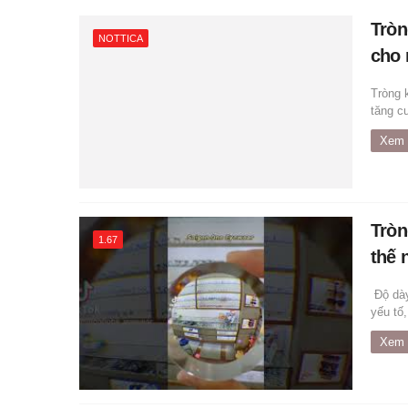
Tròn
NOTTICA
cho 
Tròng k
tăng c
Xem 
Tròn
1.67
thế 
Độ dày
yếu tố,
Xem 