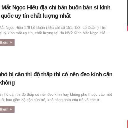
 Mắt Ngọc Hiếu địa chỉ bán buôn bán sỉ kính
 quốc uy tín chất lượng nhất
ắt Ngọc Hiếu 179 Lê Duẩn ( Địa chỉ cũ 151, 122 Lê Duẩn ) Tìm
i lý kính mắt uy tín, chất lượng tại Hà Nội? Kính Mắt Ngọc Hiế...
thêm
nhỏ bị cân thị độ thấp thì có nên đeo kính cận
không
rẻ nhỏ cận thị độ thấp có nên đeo kính hay không phụ thuộc vào một
tố, bao gồm độ cận của trẻ, khả năng nhìn của trẻ và các tr...
thêm