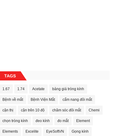
TAGS
1.67
1.74
Acetate
bảng giá tròng kính
Bệnh về mắt
Bệnh Viện Mắt
cẩm nang đôi mắt
cận thị
cận trên 10 độ
chăm sóc đôi mắt
Chemi
chọn tròng kính
đeo kính
đo mắt
Element
Elements
Excelite
EyeSoftVN
Gọng kính