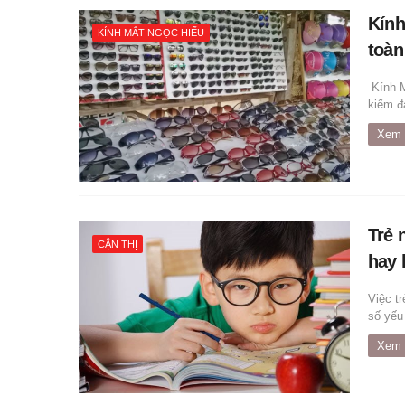
Kính
KÍNH MẮT NGỌC HIẾU
toàn
Kính M
kiếm đạ
Xem 
Trẻ 
CẬN THỊ
hay 
Việc t
số yếu 
Xem 