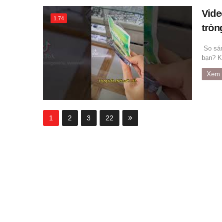
Vide
1.74
tròn
So sán
bạn? Kh
Xem 
1
2
3
22