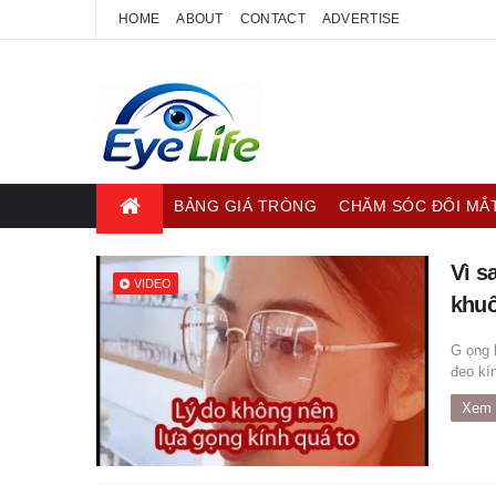
HOME
ABOUT
CONTACT
ADVERTISE
BẢNG GIÁ TRÒNG
CHĂM SÓC ĐÔI MẮ
Vì s
VIDEO
khuô
G ọng 
đeo kín
Xem 