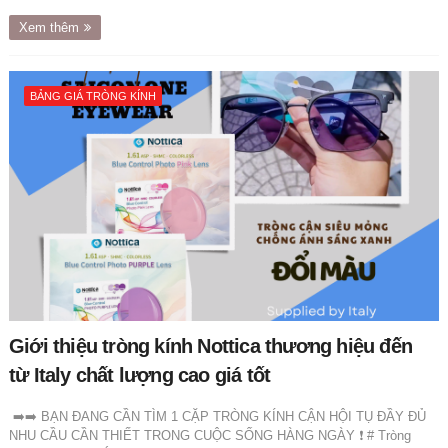
Xem thêm
BẢNG GIÁ TRÒNG KÍNH
Giới thiệu tròng kính Nottica thương hiệu đến
từ Italy chất lượng cao giá tốt
➡️➡️ BẠN ĐANG CẦN TÌM 1 CẶP TRÒNG KÍNH CẬN HỘI TỤ ĐẦY ĐỦ
NHU CẦU CẦN THIẾT TRONG CUỘC SỐNG HÀNG NGÀY ❗️ # Tròng