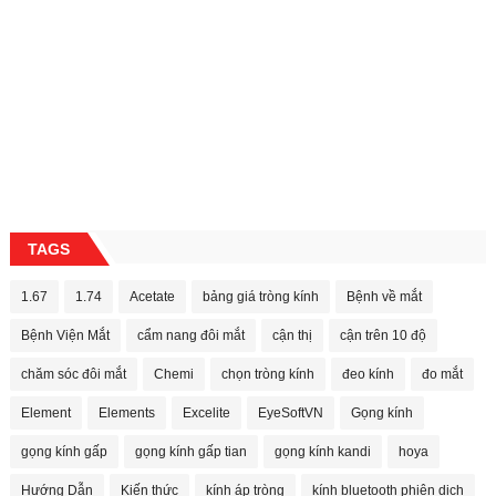
TAGS
1.67
1.74
Acetate
bảng giá tròng kính
Bệnh về mắt
Bệnh Viện Mắt
cẩm nang đôi mắt
cận thị
cận trên 10 độ
chăm sóc đôi mắt
Chemi
chọn tròng kính
đeo kính
đo mắt
Element
Elements
Excelite
EyeSoftVN
Gọng kính
gọng kính gấp
gọng kính gấp tian
gọng kính kandi
hoya
Hướng Dẫn
Kiến thức
kính áp tròng
kính bluetooth phiên dịch