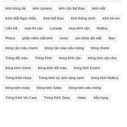
kính bóng đá
kính camera
kính cận thể thao
kính mắt
Kính Mắt Ngọc Hiếu
Kính thể thao
kính thông minh
kính trẻ em
Liên Hệ
loạn thị cao
Lucasta
mua kính cận
Nottica
Phaco
phần mềm mắt kính
rocky
sức khỏe đôi mắt
titan
tròng cận màu chemi
tròng cận màu siêu mỏng
tròng chemi
Tròng đổi màu
Tròng Kính
tròng kính cận
tròng kính cận râm
tròng kính chemi
tròng kính đổi màu
tròng kính Essilor
Tròng Kính Hoya
Tròng kính lọc ánh sáng xanh
tròng kính Nottica
tròng kính rocky
tròng kính Seiko
tròng kính siêu mỏng
Tròng Kính Vis-Care
Tròng Kính Zeiss
Video
Xếp hạng