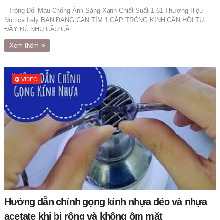
Tròng Đổi Màu Chống Ánh Sáng Xanh Chiết Suất 1.61 Thương Hiệu
Nottica Italy BẠN ĐANG CẦN TÌM 1 CẶP TRÒNG KÍNH CẬN HỘI TỤ
ĐẦY ĐỦ NHU CẦU CẦ...
Xem thêm
VIDEO
Hướng dẫn chỉnh gọng kính nhựa dẻo và nhựa
acetate khi bị rộng và không ôm mặt