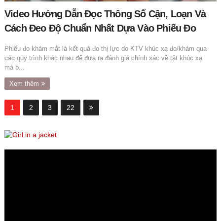
Video Hướng Dẫn Đọc Thông Số Cận, Loạn Và
Cách Đeo Độ Chuẩn Nhất Dựa Vào Phiếu Đo
Phiếu đo khám mắt là kết quả đo thị lực do KTV khúc xạ đo/khám qua
các quy trình khác nhau để đưa ra đánh giá chính xác về tật khúc xạ
mà b...
Xem thêm
1
2
3
22